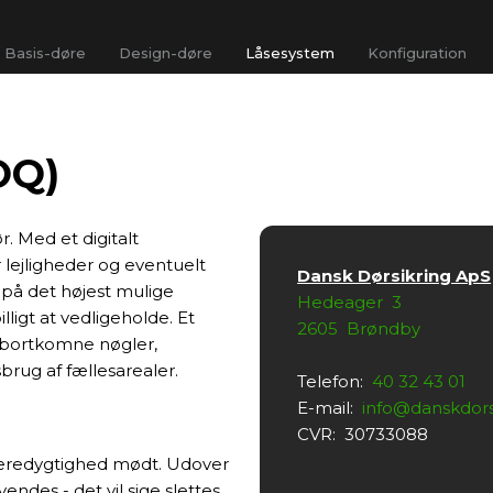
Basis-døre
Design-døre
Låsesystem
Konfiguration
OQ)
. Med et digitalt
r lejligheder og eventuelt
Dansk Dørsikring ApS
 på det højest mulige
Hedeager 3
lligt at vedligeholde. Et
2605 Brøndby
l bortkomne nøgler,
brug af fællesarealer.
​Telefon:
40 32 43 01
E-mail:
info@danskdors
CVR: 30733088​
l bæredygtighed mødt. Udover
ndes - det vil sige slettes