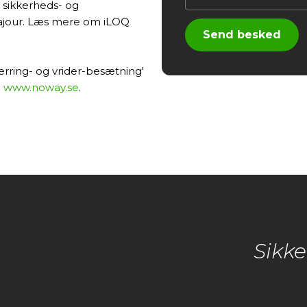
s sikkerheds- og
 ajour. Læs mere om iLOQ
derring- og vrider-besætning'
:
www.noway.se
.
Sikke