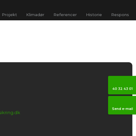
Projekt
Klimadør
Referencer
Historie
Respons
40 32 43 01
Send e-mail​
ikring.dk