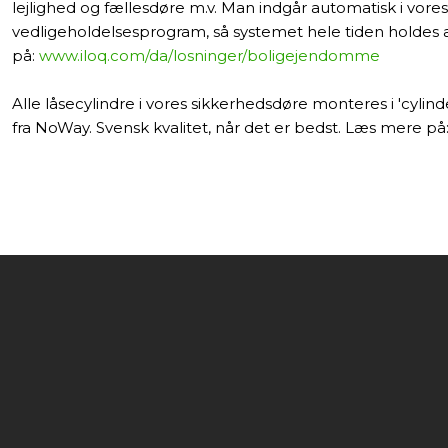
lejlighed og fællesdøre m.v. Man indgår automatisk i vore
vedligeholdelsesprogram, så systemet hele tiden holdes
på:
www.iloq.com/da/losninger/boligejendomme
Alle låsecylindre i vores sikkerhedsdøre monteres i 'cylin
fra NoWay. Svensk kvalitet, når det er bedst. Læs mere på