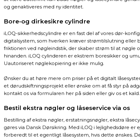
og genaktiveres med ny identitet.
Bore-og dirkesikre cylindre
iLOQ-sikkerhedscylindre er en fast del af vores dør-konfigu
digitalsystem, som hverken kræver strømtilslutning eller ba
friktionen ved nøgleindstik, der skaber strøm til at nøgle
hinanden. iLOQ cylinderen er ekstrem boresikker og umuli
Uautoriseret nøglekopiering er ikke mulig.
Ønsker du at høre mere om priser på et digitalt låsesyst
et dørudskiftningsprojekt eller ønske om at få styr på adg
kontakt os via formularen her på siden eller giv os et kald.
Bestil ekstra nøgler og låseservice via os
Bestilling af ekstra nøgler, erstatningsnøgler, ekstra låse
gøres via Dansk Dørsikring. Med iLOQ i lejlighedsdøre 
forberedt til et egentligt låsesystem, hvis dette ønskes. Det