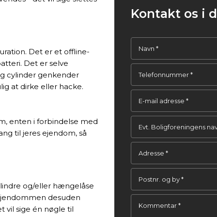
Kontakt os i d
ration. Det er et offline-
tteri. Det er selve
 og cylinder genkender
g at dirke eller hacke.
em, enten i forbindelse med
ang til jeres ejendom, så
cylindre og/eller hængelåse
er ejendommen desuden
 vil sige én nøgle til