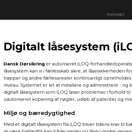
Koncept
Digitalt låsesystem (iL
Dansk Dørsikring
er autoriseret iLOQ-forhandler/operatør
låsesystem kan vi i fællesskab sikre, at låsesikkerheden fo
trapper og andre fællesarealer kontinuerligt opretholdes
niveau. Systemet er let at installere og administrere - og bi
digitalt låsesystem som iLOQ løser problemer i forhold ti
uautoriseret kopiering af nøgler, udløb af patenter og mis
Miljø og bæredygtighed
Med et digitalt låsesystem fra iLOQ bliver tidens krav ti
at være batterifrit kan både nøgler og låsecylindre genanve